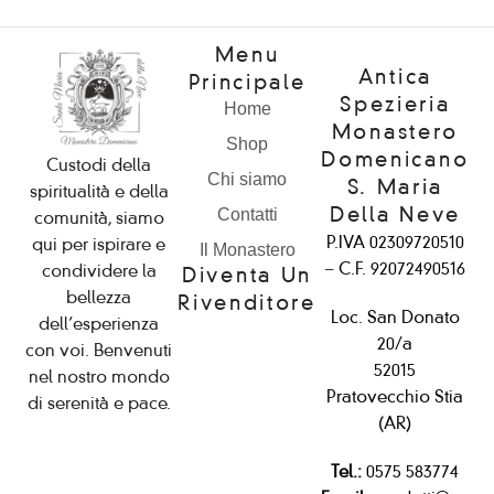
Menu
Antica
Principale
Spezieria
Home
Monastero
Shop
Domenicano
Custodi della
Chi siamo
S. Maria
spiritualità e della
Della Neve
Contatti
comunità, siamo
P.IVA 02309720510
qui per ispirare e
Il Monastero
– C.F. 92072490516
condividere la
Diventa Un
bellezza
Rivenditore
Loc. San Donato
dell’esperienza
20/a
con voi. Benvenuti
52015
nel nostro mondo
Pratovecchio Stia
di serenità e pace.
(AR)
Tel.:
0575 583774