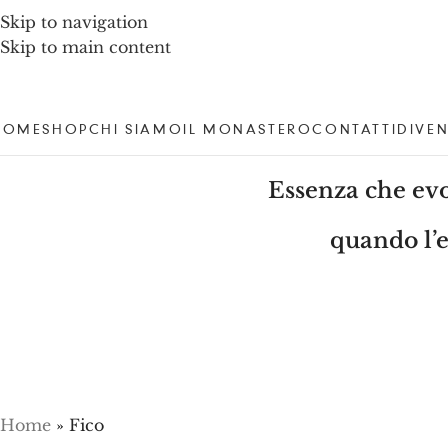
Skip to navigation
Skip to main content
HOME
SHOP
CHI SIAMO
IL MONASTERO
CONTATTI
DIVEN
Essenza che evo
quando l’e
Home
»
Fico