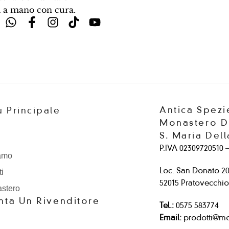
ti a mano con cura.
Antica Spezi
 Principale
Monastero 
S. Maria Del
P.IVA 02309720510 –
iamo
Loc. San Donato 2
ti
52015 Pratovecchio 
astero
nta Un Rivenditore
Tel.:
0575 583774
Email:
prodotti@m