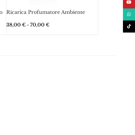
YouT
o
Ricarica Profumatore Ambiente
What
38,00
€
-
70,00
€
TikT