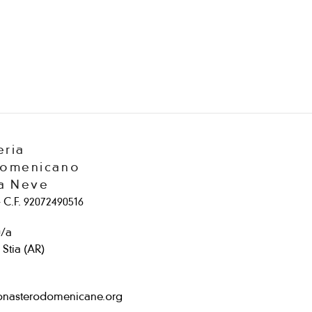
eria
Domenicano
la Neve
 C.F. 92072490516
0/a
Stia (AR)
onasterodomenicane.org