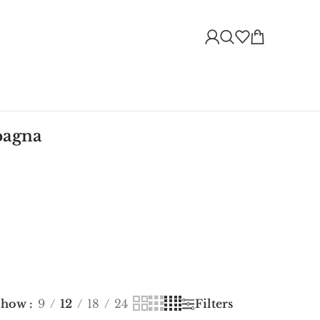
mpagna
Show
9
12
18
24
Filters