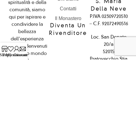
S. Maria
spiritualità e della
Della Neve
Contatti
comunità, siamo
P.IVA 02309720510
qui per ispirare e
Il Monastero
– C.F. 92072490516
condividere la
Diventa Un
bellezza
Rivenditore
Loc. San Donato
dell’esperienza
20/a
con voi. Benvenuti
52015
nel nostro mondo
Shop
Preferiti
My account
Contattaci
Pratovecchio Stia
di serenità e pace.
(AR)
Tel.:
0575 583774
Email:
prodotti@mona
© 2026 Monastero Domenicano S. Maria Della Neve E S. Domenico All Rights
Reserved.
Le tue preferenze relative alla privacy
Informativa sulla raccolta