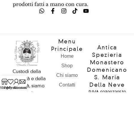
prodotti fatti a mano con cura.
Menu
Antica
Principale
Spezieria
Home
Monastero
Shop
Domenicano
Custodi della
Chi siamo
S. Maria
spiritualità e della
Della Neve
Contatti
comunità, siamo
Shop
Preferiti
My account
Contattaci
P.IVA 02309720510
qui per ispirare e
Il Monastero
– C.F. 92072490516
condividere la
Diventa Un
bellezza
Rivenditore
Loc. San Donato
dell’esperienza
20/a
con voi. Benvenuti
52015
nel nostro mondo