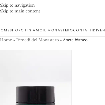
Skip to navigation
Skip to main content
HOME
SHOP
CHI SIAMO
IL MONASTERO
CONTATTI
DIVEN
Home
»
Rimedi del Monastero
»
Abete bianco