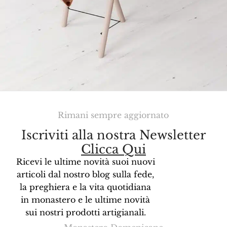
Rimani sempre aggiornato
Et vestibulum quis a suspendisse
Decor
Iscriviti alla nostra Newsletter
Clicca Qui
Ricevi le ultime novità suoi nuovi
articoli dal nostro blog sulla fede,
la preghiera e la vita quotidiana
in monastero e le ultime novità
sui nostri prodotti artigianali.