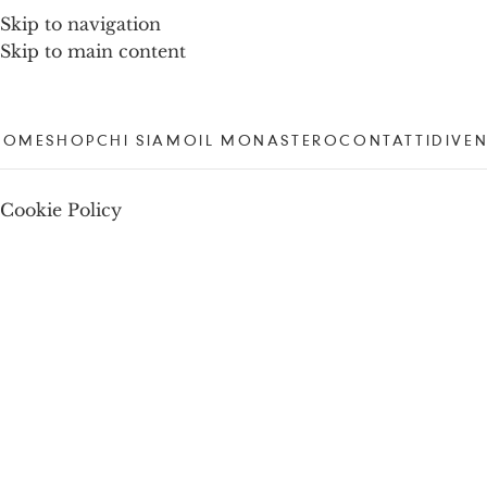
Skip to navigation
Skip to main content
HOME
SHOP
CHI SIAMO
IL MONASTERO
CONTATTI
DIVEN
Cookie Policy