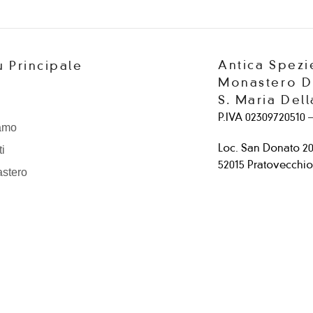
Antica Spezi
 Principale
Monastero 
S. Maria Del
P.IVA 02309720510 –
iamo
Loc. San Donato 2
ti
52015 Pratovecchio 
astero
nta Un Rivenditore
Tel.:
0575 583774
Email:
prodotti@m
2026 Monastero Domenicano S. Maria Della Neve E S. Domenico All Rights Reserv
iva sulla raccolta
Le tue preferenze relative alla priva