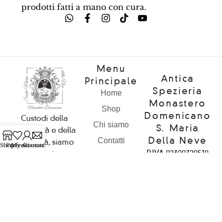
prodotti fatti a mano con cura.
Menu
Antica
Principale
Spezieria
Home
Monastero
Shop
Domenicano
Custodi della
Chi siamo
S. Maria
spiritualità e della
Della Neve
Contatti
comunità, siamo
Shop
Preferiti
My account
Contattaci
P.IVA 02309720510
qui per ispirare e
Il Monastero
– C.F. 92072490516
condividere la
Diventa Un
bellezza
Rivenditore
Loc. San Donato
dell’esperienza
20/a
con voi. Benvenuti
52015
nel nostro mondo