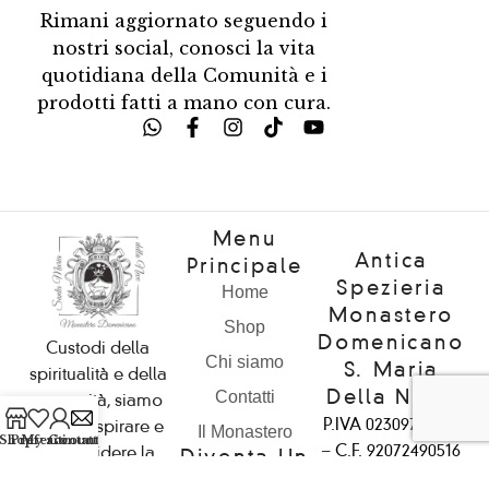
Rimani aggiornato seguendo i
nostri social, conosci la vita
quotidiana della Comunità e i
prodotti fatti a mano con cura.
Menu
Antica
Principale
Spezieria
Home
Monastero
Shop
Domenicano
Custodi della
Chi siamo
S. Maria
spiritualità e della
Della Neve
Contatti
comunità, siamo
P.IVA 02309720510
qui per ispirare e
Il Monastero
Shop
Preferiti
My account
Contattaci
– C.F. 92072490516
condividere la
Diventa Un
bellezza
Rivenditore